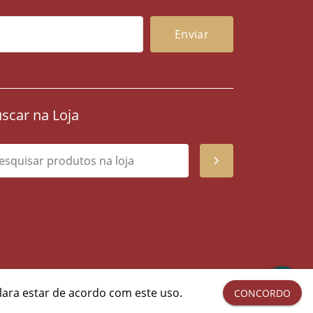
scar na Loja
lara estar de acordo com este uso.
CONCORDO
rtical Web
.