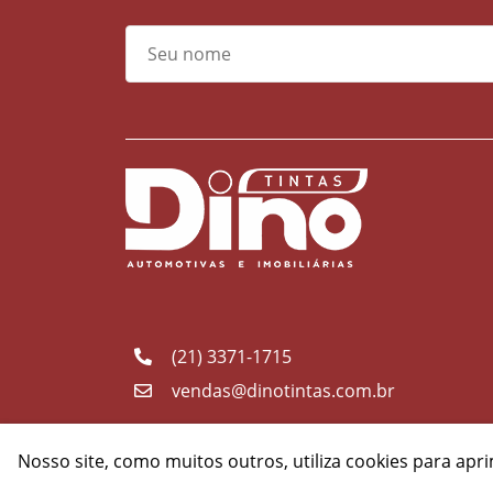
(21) 3371-1715
vendas@dinotintas.com.br
Nosso site, como muitos outros, utiliza cookies para apr
© Dino Tin