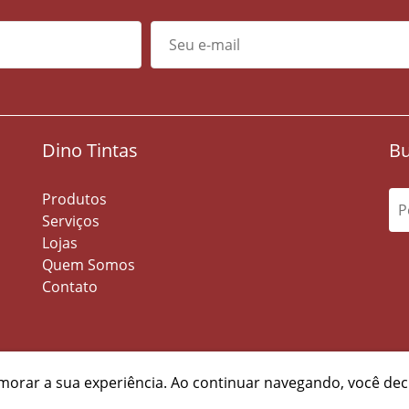
Dino Tintas
Bu
Produtos
Serviços
Lojas
Quem Somos
Contato
imorar a sua experiência. Ao continuar navegando, você dec
tas, 2026 - Todos os direitos reservados.
Site desenvolvido pela
Ve